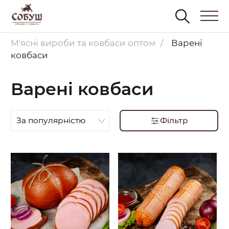
М'ясні вироби та ковбаси оптом
Варені
ковбаси
Варені ковбаси
За популярністю
Фільтр