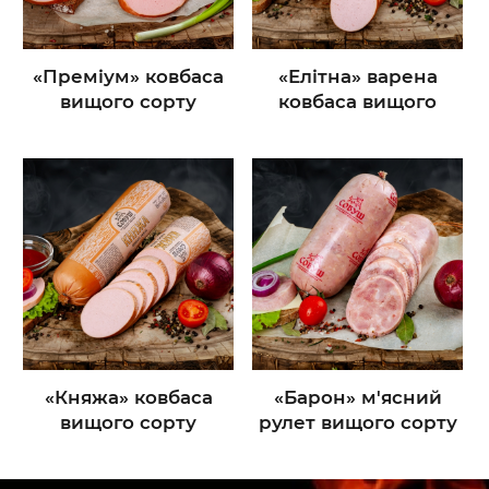
«Преміум» ковбаса
«Елітна» варена
вищого сорту
ковбаса вищого
сорту
«Княжа» ковбаса
«Барон» м'ясний
вищого сорту
рулет вищого сорту