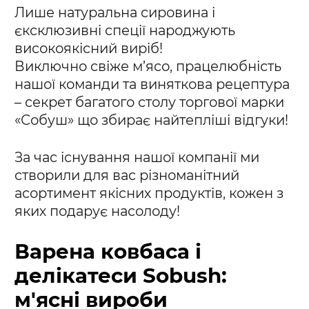
Лише натуральна сировина і
єксклюзивні спеції народжують
високоякісний виріб!
Виключно свіже м’ясо, працелюбність
нашої команди та виняткова рецептура
– секрет багатого столу торгової марки
«Собуш» що збирає найтепліші відгуки!
За час існування нашої компанії ми
створили для вас різноманітний
асортимент якісних продуктів, кожен з
яких подарує насолоду!
Варена ковбаса і
делікатеси Sobush:
м'ясні вироби