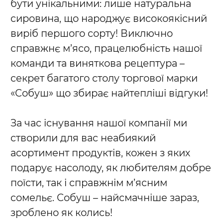
бути унікальними: лише натуральна
сировина, що народжує високоякісний
виріб першого сорту! Виключно
справжнє м’ясо, працелюбність нашої
команди та виняткова рецептура –
секрет багатого столу торгової марки
«Собуш» що збирає найтепліші відгуки!
За час існування нашої компанії ми
створили для вас неабиякий
асортимент продуктів, кожен з яких
подарує насолоду, як любителям добре
поїсти, так і справжнім м’ясним
сомельє. Собуш – найсмачніше зараз,
зроблено як колись!