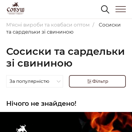
М'ясні вироби та ковбаси оптом
Сосиски
та сардельки зі свининою
Сосиски та сардельки
зі свининою
За популярністю
Фільтр
Нічого не знайдено!